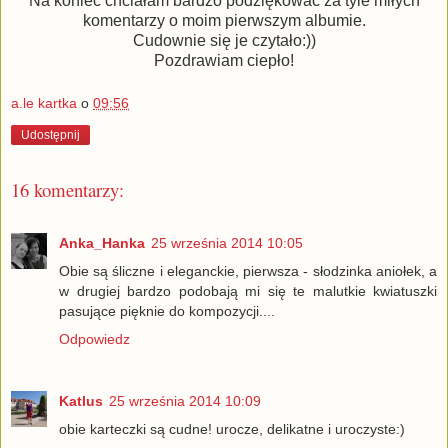
Na koniec chciałam bardzo podziękować za tyle miłych
komentarzy o moim pierwszym albumie.
Cudownie się je czytało:))
Pozdrawiam ciepło!
a.le kartka
o
09:56
Udostępnij
16 komentarzy:
Anka_Hanka
25 września 2014 10:05
Obie są śliczne i eleganckie, pierwsza - słodzinka aniołek, a
w drugiej bardzo podobają mi się te malutkie kwiatuszki
pasujące pięknie do kompozycji....
Odpowiedz
Katlus
25 września 2014 10:09
obie karteczki są cudne! urocze, delikatne i uroczyste:)